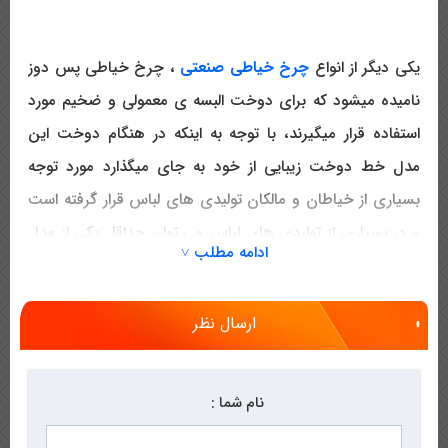
یکی دیگر از انواع
چرخ خیاطی صنعتی
، چرخ خیاطی پس دوز
نامیده میشود که برای دوخت البسه ی معمولی و ضخیم مورد
استفاده قرار میگیرند، با توجه به اینکه در هنگام دوخت این
مدل خط دوخت زیبایی از خود به جای میگذارد مورد توجه
بسیاری از خیاطان و مالکان تولیدی های لباس قرار گرفته است
و در بسیاری از تولیدی های لباس می توان حداقل یکی از مدل
ادامه مطلب ˅
های چرخ خیاطی پس دوز را مشاهده نمود. از جمله کاربرد
های این مدل از
چرخ خیاطی
می توان به ایجاد درز در پایین
ارسال نظر
شلوار ، دامن ، دکمه سر دست، خط گردن و... اشاره نمود. از
جمله ویژگی های مشترک چرخ خیاطی های این مدل عملکرد
قوی ، کم صدا و لرزش و همچنین به جا گذاشتن دوخت یک
نام شما :
دست و زیبا اشاره نمود. در صورتی که شما نیز مایل به خرید