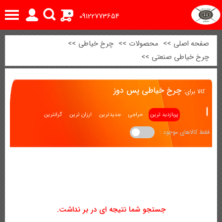
0
09122773654
صفحه اصلی
>>
محصولات
>>
چرخ خیاطی
>>
چرخ خیاطی صنعتی
>>
چرخ خیاطی پس دوز
کالا برای:
پربازدید ترین
حراجی
جدیدترین
ارزان ترین
گرانترین
فقط کالاهای موجود :
جستجو شما نتیجه ای در بر نداشت.