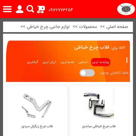
0
09122773654
صفحه اصلی
>>
محصولات
>>
لوازم جانبی چرخ خیاطی
>>
قلاب چرخ خیاطی
2
کالا برای:
پربازدید ترین
حراجی
جدیدترین
ارزان ترین
گرانترین
فقط کالاهای موجود :
قلاب چرخ خیاطی میاندوز
قلاب چرخ زیگزال سردوز