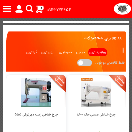
0
09122773654
محصولات
188
کالا برای:
پربازدید ترین
حراجی
جدیدترین
ارزان ترین
گرانترین
فقط کالاهای موجود :
چرخ خیاطی صنعتی جک 8900
چرخ خیاطی راسته دوز ژوکی 555