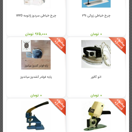
چرخ خیاطی ژوکی 391
چرخ خیاطی سردوز ژانومه 744D
0 تومان
975,000 تومان
اتو گالور
پایه فولدر کشدوز میاندوز
0 تومان
0 تومان