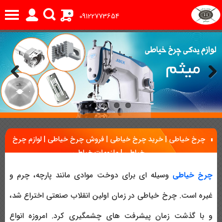
0
09122773654
Previous
Next
چرخ خیاطی | خرید چرخ خیاطی | فروش چرخ خیاطی | لوازم چرخ
خیاطی | ملزومات خیاطی
چرخ خیاطی
وسیله ای برای دوخت موادی مانند پارچه، چرم و
غیره است. چرخ خیاطی در زمان اولین انقلاب صنعتی اختراع شد،
و با گذشت زمان پیشرفت های چشمگیری کرد. امروزه انواع