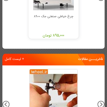
چرخ خیاطی صنعتی جک 8900
895,000 تومان
آخریـــن مقالات
+ لیست کامل