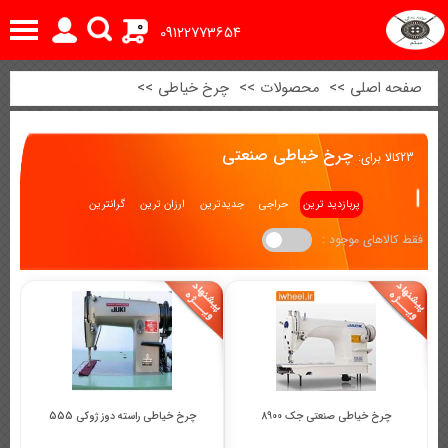
0
09122773654
صفحه اصلی
>>
محصولات
>>
چرخ خیاطی
>>
چرخ خیاطی صنعتی
23
کالا برای:
پربازدید ترین
حراجی
جدیدترین
ارزان ترین
گرانترین
فقط کالاهای موجود :
چرخ خیاطی صنعتی جک 8900
چرخ خیاطی راسته دوز ژوکی 555