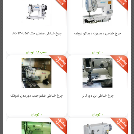
چرخ خیاطی دوسوزنه دوماکو دوپایه
چرخ خیاطی صنعتی جک JK-T20U53
0 تومان
980,000 تومان
چرخ خیاطی پل دوز کانزا
چرخ خیاطی فیلتو جیب دوز مدل نیوتک
0 تومان
0 تومان