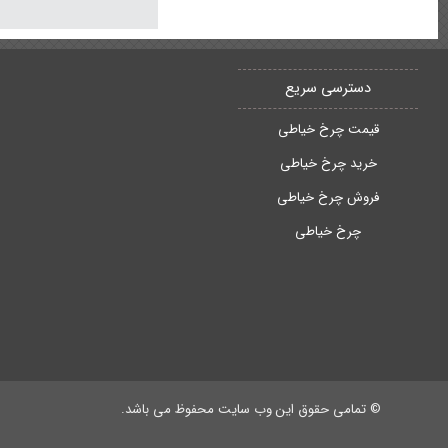
یک شکل بدوزد. اولین
سردوز
مورد نیاز نیز بی
دسترسی سریع
قیمت چرخ خیاطی
اولین گزینه ای که بای
بنابراین شما می توانید
خرید چرخ خیاطی
توانند نتایج مورد نیازشان را از 
فروش چرخ خیاطی
البته چرخ خیاطی سردوز با 5-8 گزینه دوخت نیز وجود دارند اما 
چرخ خیاطی
علاوه براین بهترین
چر
توانید با افزایش سرع
استاندارد شما فقط قا
چرخ خیاطی سردوز خر
© تمامی حقوق این وب سایت محفوظ می باشد.
های مختلف چرخ خیا