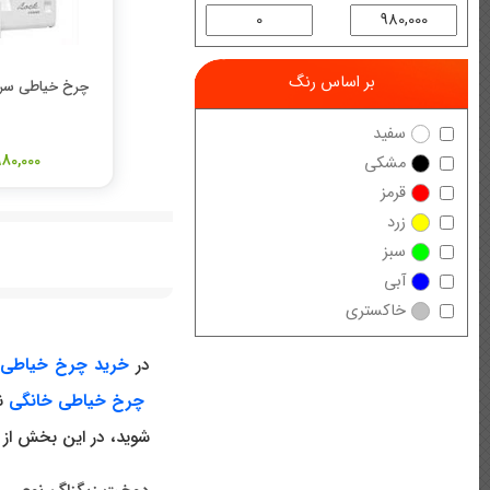
بر اساس رنگ
چرخ خیاطی سردوز ب
سفید
980,000 توما
مشکی
قرمز
زرد
سبز
آبی
خاکستری
در
خرید چرخ خیاطی
ب
چرخ خیاطی خانگی
نی
شوید، در این بخش از 