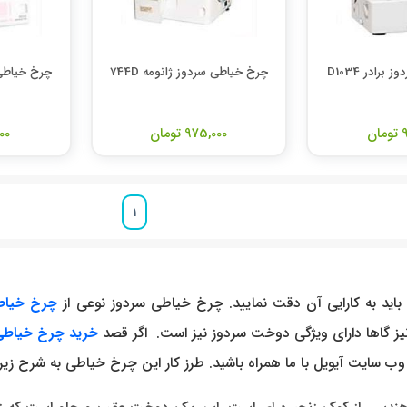
رادر D1034
چرخ خیاطی سردوز ژانومه 744D
چرخ خیاطی س
ن
975,000 تومان
,000
1
اید به کارایی آن دقت نمایید. چرخ خیاطی سردوز نوعی از
چرخ خیاط
ز گاها دارای ویژگی دوخت سردوز نیز است. اگر قصد
خرید چرخ خیاطی
وب سایت آیویل با ما همراه باشید. طرز کار این چرخ خیاطی به شرح زیر