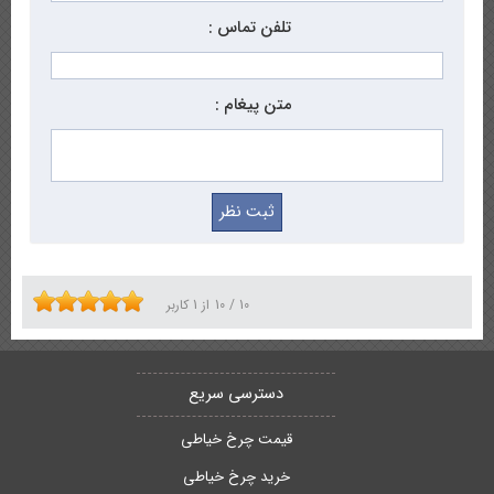
تلفن تماس :
متن پیغام :
10
/
10
از
1
کاربر
دسترسی سریع
قیمت چرخ خیاطی
خرید چرخ خیاطی