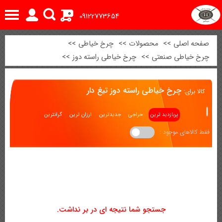
0
09122773654
صفحه اصلی
>>
محصولات
>>
چرخ خیاطی
>>
چرخ خیاطی صنعتی
>>
چرخ خیاطی راسته دوز
>>
چرخ خیاطی راسته دوز تیغ دار
کالا برای:
پربازدید ترین
حراجی
جدیدترین
ارزان ترین
گرانترین
فقط کالاهای موجود :
جستجو شما نتیجه ای در بر نداشت.