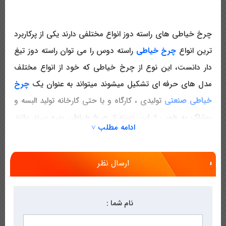
چرخ خیاطی های راسته دوز انواع مختلفی دارند یکی از پرکاربرد
ترین انواع
چرخ خیاطی
راسته دوس را می توان راسته دوز تیغ
دار دانست، این نوع از چرخ خیاطی که خود از انواع مختلف
مدل های حرفه ای تشکیل میشوند میتواند به عنوان یک
چرخ
خیاطی صنعتی
تولیدی ، کارگاه و یا حتی کارخانه تولید البسه و
پوشاک به خوبی از این دسته از چرخ خیاطی بهره ببرند مانند
ادامه مطلب ˅
بسیاری از چرخ خیاطی های ارائه شده توسط فروشگاه چرخ
خیاطی میثم این نوع از چرخ خیاطی نیز دارای دوختی محکم
ارسال نظر
و با دوام و در عین حال زیبا می باشند. این در حالی است که
هر یک از مدل های
چرخ خیاطی راسته دوز تیغ دار
خود دارای
ویژگی های منحصر به فردی می باشند که به طور کامل در
نام شما :
صفحه ی هر یک از آنها به این موارد اشاره شده است.