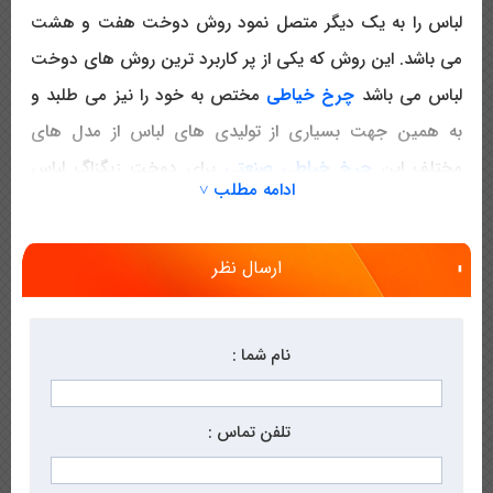
لباس را به یک دیگر متصل نمود روش دوخت هفت و هشت
می باشد. این روش که یکی از پر کاربرد ترین روش های دوخت
لباس می باشد
چرخ خیاطی
مختص به خود را نیز می طلبد و
به همین جهت بسیاری از تولیدی های لباس از مدل های
مختلف این
چرخ خیاطی صنعتی
برای دوخت زیگزاگ لباس
ادامه مطلب ˅
های خود استفاده میکنند و همین دلیل کافی بود تا فروشگاه
چرخ خیاطی میثم مدل های مختلف چرخ خیاطی هفت و
ارسال نظر
هشت را به صورت اینترنتی عرضه نموده تا در صورتی که
خریداران این گونه از چرخ خیاطی علاقه مند به
خرید اینترنتی
چرخ خیاطی
هستند بتوانند در کمترین زمان نسبت به ثبت
نام شما :
سفارش خود اقدام نموده تا چرخ خیاطی مورد نظر برای شما
ارسال شود.
تلفن تماس :