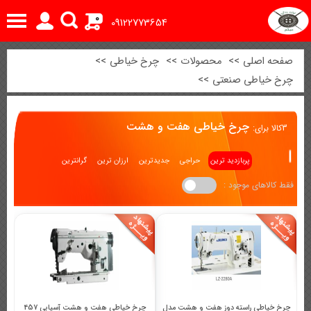
0
09122773654
صفحه اصلی
>>
محصولات
>>
چرخ خیاطی
>>
چرخ خیاطی صنعتی
>>
چرخ خیاطی هفت و هشت
3
کالا برای:
پربازدید ترین
حراجی
جدیدترین
ارزان ترین
گرانترین
فقط کالاهای موجود :
چرخ خیاطی راسته دوز هفت و هشت مدل
چرخ خیاطی هفت و هشت آسیابی 457