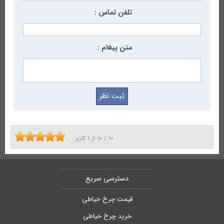
تلفن تماس :
متن پیغام :
10
/
10
از
1
کاربر
دسترسی سریع
قیمت چرخ خیاطی
خرید چرخ خیاطی