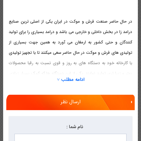
در حال حاضر صنعت فرش و موکت در ایران یکی از اصلی ترین صنایع
درامد زا در بخش داخلی و خارجی می باشد و درامد بسیاری را برای تولید
کنندگان و حتی کشور به ارمغان می آورد به همین جهت بسیاری از
تولیدی های فرش و موکت در حال حاضر سعی میکنند تا با تجهیز تولیدی
یا کارخانه خود به دستگاه های به روز و قوی نسبت به رقبا محصولات
بهتر و زیبا تری تولید نمایند. یکی از این دستگاه ها که کمک بسیار زیادی
ادامه مطلب ˅
به تولید موکت های با کیفیت می نماید
چرخ خیاطی زیگزال موکت
می
باشد. از ویژگی های این دسته از
چرخ خیاطی
می توان به توانایی دوخت
ارسال نظر
موکت های معمولی تا ضخیم ، صدا و لرزش کم اشاره نمود. البته باید
توجه داشته باشید که هر مدل از چرخ خیاطی ویژگی های خاص خود را
دارد که در صفحه مخصوص به هر یک به توضیح در مورد آنها خواهیم
نام شما :
پرداخت.