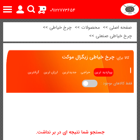
0
09122773654
صفحه اصلی
>>
محصولات
>>
چرخ خیاطی
>>
چرخ خیاطی صنعتی
>>
چرخ خیاطی زیگزال موکت
کالا برای:
پربازدید ترین
حراجی
جدیدترین
ارزان ترین
گرانترین
فقط کالاهای موجود :
جستجو شما نتیجه ای در بر نداشت.