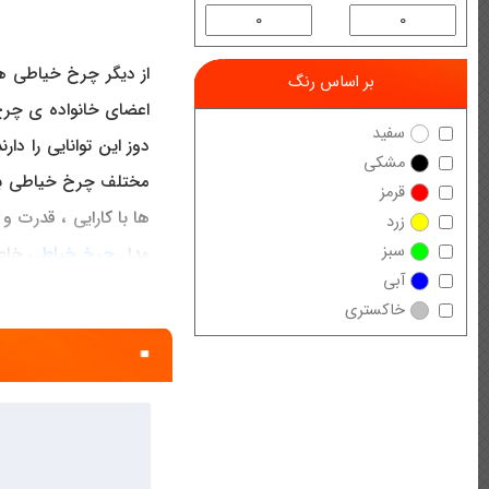
از دیگر چرخ خیاطی های
بر اساس رنگ
اعضای خانواده ی چرخ
سفید
دوز این توانایی را د
مشکی
مختلف چرخ خیاطی بطر 
قرمز
ها با کارایی ، قدرت 
زرد
سبز
مدل
چرخ خیاطی
خاصی
آبی
زوار دوز و همچنین ث
خاکستری
ضمانت های لازمه برای