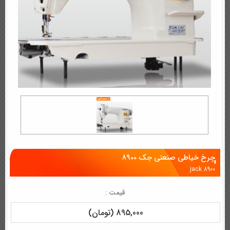
چرخ خیاطی صنعتی جک 8900
jack 8900
قیمت :
895,000 (تومان)