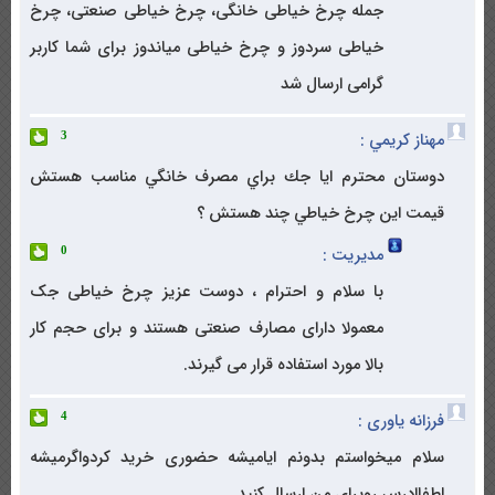
جمله چرخ خیاطی خانگی، چرخ خیاطی صنعتی، چرخ
خیاطی سردوز و چرخ خیاطی میاندوز برای شما کاربر
گرامی ارسال شد
مهناز كريمي :
3
دوستان محترم ايا جك براي مصرف خانگي مناسب هستش
قيمت اين چرخ خياطي چند هستش ؟
مدیریت :
0
با سلام و احترام ، دوست عزیز چرخ خیاطی جک
معمولا دارای مصارف صنعتی هستند و برای حجم کار
بالا مورد استفاده قرار می گیرند.
فرزانه یاوری :
4
سلام میخواستم بدونم ایامیشه حضوری خرید کردواگرمیشه
لطفاادرس روبرای من ارسال کنید