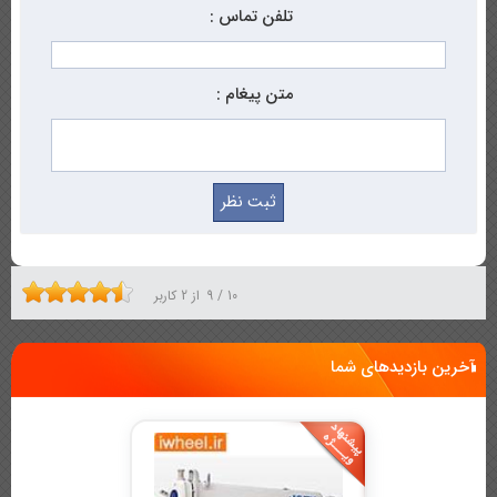
تلفن تماس :
متن پیغام :
10
/
9
از
2
کاربر
آخرین بازدیدهای شما