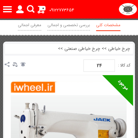
0
09122773654
مشخصات کلی
بررسی تخصصی و اجمالی
معرفی اجمالی
مشخصات فنی
امکانات جانبی
گارانتی
نظرات
چرخ خیاطی
>>
چرخ خیاطی صنعتی
>>
24
کد کالا :