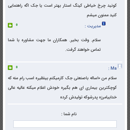
کونید چرخ خیاطی کینگ استار بهتر است یا جک اگه راهنمایی
کنید ممنون میشم
مدیریت :
0
سلام. وقت بخیر. همکاران ما جهت مشاوره با شما
تماس خواهند گرفت.
Ma :
0
سلام من ۱۰ساله باصنعتی جک کارمیکنم بینظیره اسب رام منه که
کوچکترین بیماری ای هم بگیره خودش اعلام میکنه عالیه عالی
خدابیامرزه پدرشوکه تولیدش کرده
نام شما :