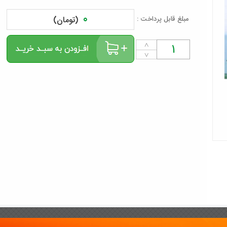
0
مبلغ قابل پرداخت :
(تومان)
˄
˅