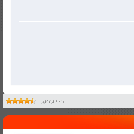
10
/
9
از
2
کاربر