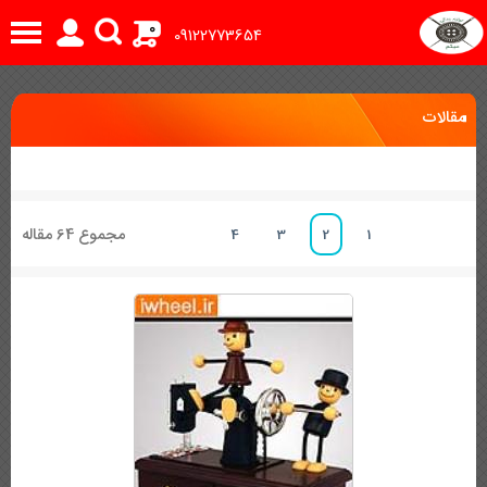
0
09122773654
مقالات
مجموع 64 مقاله
4
3
2
1