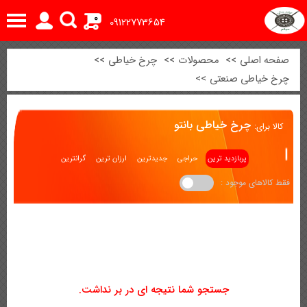
0
09122773654
صفحه اصلی
>>
محصولات
>>
چرخ خیاطی
>>
چرخ خیاطی صنعتی
>>
چرخ خیاطی بانتو
کالا برای:
پربازدید ترین
حراجی
جدیدترین
ارزان ترین
گرانترین
فقط کالاهای موجود :
جستجو شما نتیجه ای در بر نداشت.