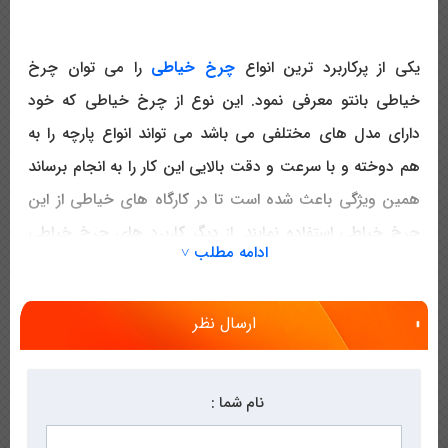
یکی از پرکاربرد ترین انواع
چرخ خیاطی
را می توان چرخ
خیاطی بانتو معرفی نمود. این نوع از چرخ خیاطی که خود
دارای مدل های مختلفی می باشد می تواند انواع پارچه را به
هم دوخته و با سرعت و دقت بالایی این کار را به انجام برساند
همین ویژگی باعث شده است تا در کارگاه های خیاطی از این
چرخ خیاطی استفاده نمایند. از دیگر کاربرد های چرخ خیاطی
ادامه مطلب ˅
بانتو می توان به امکان لبه دوزی کت و پیراهن اشاره نمود. با
توجه به فرمت و حالت خاصی که لبه کت و پیراهن دارند می
ارسال نظر
بایست از
چرخ خیاطی
مخصوصی برای دوخت این نواحی
استفاده نمود که چرخ خیاطی بانتو یکی از بهترین نوع چرخ
خیاطی می باشد که این امکان را برای تولید کنندگان به وجود
نام شما :
می آورد که به صورت حرفه ای و دقیق تر این نواحی را دوخته