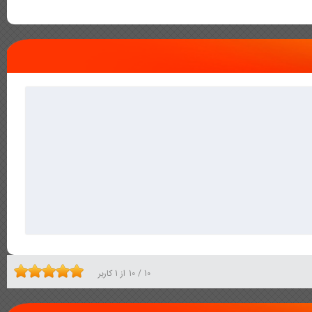
10
/
10
از
1
کاربر