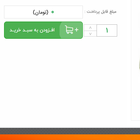
0
مبلغ قابل پرداخت :
(تومان)
˄
˅